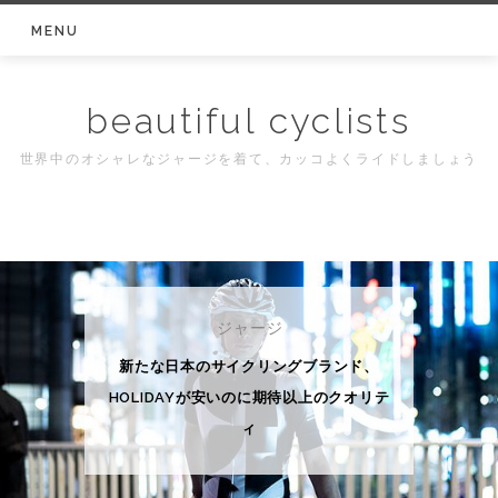
Skip
MENU
to
content
beautiful cyclists
世界中のオシャレなジャージを着て、カッコよくライドしましょう
ジャージ
新たな日本のサイクリングブランド、
HOLIDAYが安いのに期待以上のクオリテ
ィ