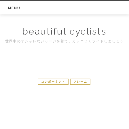
Skip
MENU
to
content
beautiful cyclists
世界中のオシャレなジャージを着て、カッコよくライドしましょう
コンポーネント
フレーム