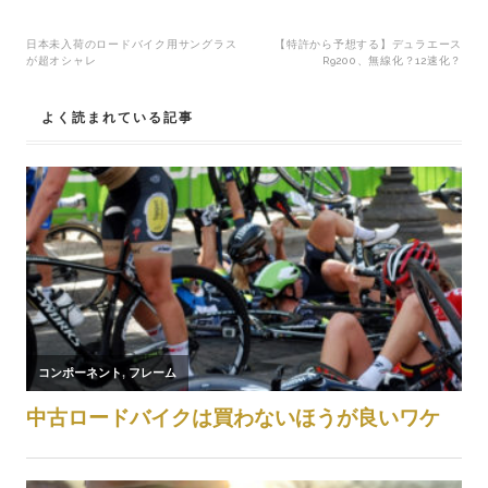
投
日本未入荷のロードバイク用サングラス
【特許から予想する】デュラエース
が超オシャレ
R9200、無線化？12速化？
稿
よく読まれている記事
ナ
ビ
ゲ
ー
シ
ョ
ン