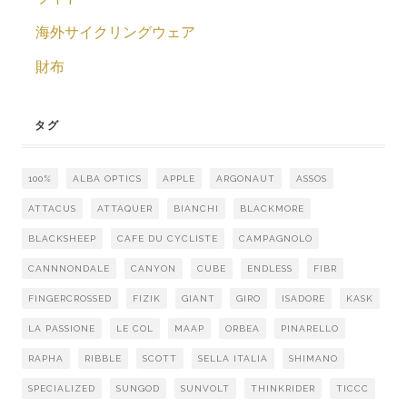
海外サイクリングウェア
財布
タグ
100%
ALBA OPTICS
APPLE
ARGONAUT
ASSOS
ATTACUS
ATTAQUER
BIANCHI
BLACKMORE
BLACKSHEEP
CAFE DU CYCLISTE
CAMPAGNOLO
CANNNONDALE
CANYON
CUBE
ENDLESS
FIBR
FINGERCROSSED
FIZIK
GIANT
GIRO
ISADORE
KASK
LA PASSIONE
LE COL
MAAP
ORBEA
PINARELLO
RAPHA
RIBBLE
SCOTT
SELLA ITALIA
SHIMANO
SPECIALIZED
SUNGOD
SUNVOLT
THINKRIDER
TICCC