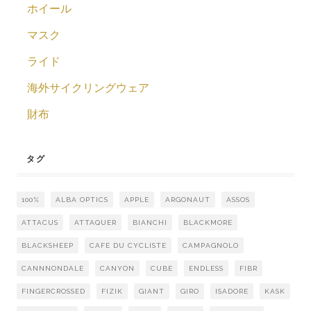
ホイール
マスク
ライド
海外サイクリングウェア
財布
タグ
100%
ALBA OPTICS
APPLE
ARGONAUT
ASSOS
ATTACUS
ATTAQUER
BIANCHI
BLACKMORE
BLACKSHEEP
CAFE DU CYCLISTE
CAMPAGNOLO
CANNNONDALE
CANYON
CUBE
ENDLESS
FIBR
FINGERCROSSED
FIZIK
GIANT
GIRO
ISADORE
KASK