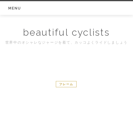
Skip
MENU
to
content
beautiful cyclists
世界中のオシャレなジャージを着て、カッコよくライドしましょう
フレーム