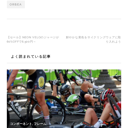
ORBEA
投
【セール】NEON VELOのジャージが
鮮やかな黄色をサイクリングウェアに取
60%OFFで6,500円～
り入れよう
稿
よく読まれている記事
ナ
ビ
ゲ
ー
シ
ョ
ン