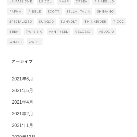
LA PASSIONE
LE COL
MAAP
ORBEA
PINARELLO
RAPHA
RIBBLE
SCOTT
SELLA ITALIA
SHIMANO
SPECIALIZED
SUNGOD
SUNVOLT
THINKRIDER
TICCC
TREK
TWIN SIX
VAN RYSEL
VELOBICI
VELOCIO
WILIER
ZWIFT
アーカイブ
2021年6月
2021年5月
2021年4月
2021年2月
2021年1月
2020年12月